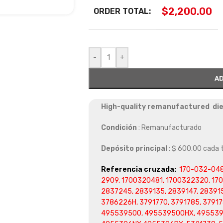
$
2,200.00
ORDER TOTAL:
-
+
AD
High-quality remanufactured die
Condición
: Remanufacturado
Depósito principal
: $ 600.00 cada
Referencia cruzada:
170-032-048
2909, 1700320481, 1700322320, 17
2837245, 2839135, 2839147, 283915
3786226H, 3791770, 3791785, 3791
495539500, 495539500HX, 495539