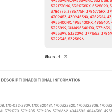
4955396NX,4955396RX, 5321738, 5
5321738NX, 5321738RX, 5325890, 5
3786775, 3786775H, 3786775HX, 37
4309453, 4309453NX, 4352324, 43
4955400NX, 4955400RX, 4955401, 
5325899, CUM4955401RX, 3771639, 
4955399, 5322096, 3771652, 37861
5322345, 5325896
Share:
DESCRIPTION
ADDITIONAL INFORMATION
08, 170-032-2909, 1700320481, 1700322320, 1700322908, 170032
26H, 3791770, 3791785, 3791786, 3796662, 4044382, 4044388, 4