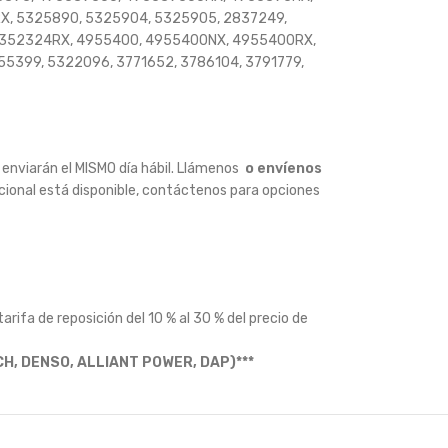
X, 5325890, 5325904, 5325905, 2837249,
 4352324RX, 4955400, 4955400NX, 4955400RX,
5399, 5322096, 3771652, 3786104, 3791779,
 enviarán el MISMO día hábil.
Llámenos
o envíenos
acional está disponible, contáctenos para opciones
tarifa de reposición del 10 % al 30 % del precio de
CH, DENSO, ALLIANT POWER, DAP)***