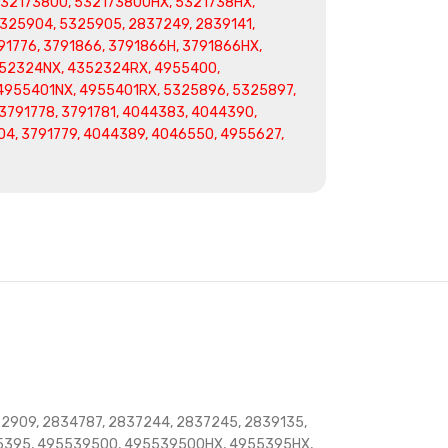
32173800, 532173800HX, 5321738HX,
325904, 5325905, 2837249, 2839141,
91776, 3791866, 3791866H, 3791866HX,
52324NX, 4352324RX, 4955400,
4955401NX, 4955401RX, 5325896, 5325897,
3791778, 3791781, 4044383, 4044390,
04, 3791779, 4044389, 4046550, 4955627,
2909, 2834787, 2837244, 2837245, 2839135,
955395, 495539500, 495539500HX, 4955395HX,