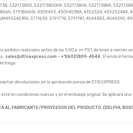
38, 532173800, 532173800HX, 5321738HX, 5321738NX, 5321738R
791866H, 3791866HX, 4309453, 4309453NX, 4352324, 4352324NX,
M4955401RX, 3771639, 3791778, 3791781, 4044383, 4044390, 495
os pedidos realizados antes de las 5:00 p. m. PST de lunes a viernes se
do,
sales@dtisexpress.com – +1(602)809-4544
.
El envío intern
 entrega.
ceptan devoluciones sin la aprobación previa de DTIS EXPRESS.
 esté en condiciones nuevas y en el embalaje original.
Se aplicará una 
TA AL FABRICANTE/PROVEEDOR DEL PRODUCTO.
(DELPHI, BOS