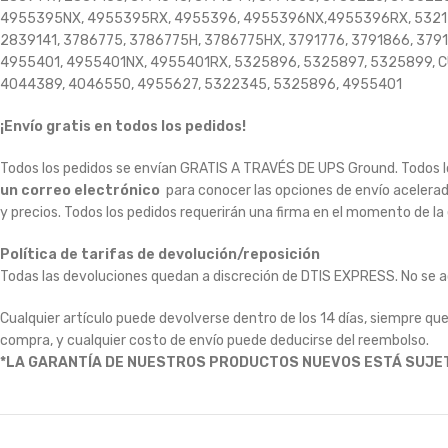
4955395NX, 4955395RX, 4955396, 4955396NX,4955396RX, 53217
2839141, 3786775, 3786775H, 3786775HX, 3791776, 3791866, 3
4955401, 4955401NX, 4955401RX, 5325896, 5325897, 5325899, CU
4044389, 4046550, 4955627, 5322345, 5325896, 4955401
¡Envío gratis en todos los pedidos!
Todos los pedidos se envían GRATIS A TRAVÉS DE UPS Ground.
Todos l
un correo electrónico
para conocer las opciones de envío acelera
y precios.
Todos los pedidos requerirán una firma en el momento de la
Política de tarifas de devolución/reposición
Todas las devoluciones quedan a discreción de DTIS EXPRESS.
No se a
Cualquier artículo puede devolverse dentro de los 14 días, siempre que
compra, y cualquier costo de envío puede deducirse del reembolso.
*LA GARANTÍA DE NUESTROS PRODUCTOS NUEVOS ESTÁ SUJE