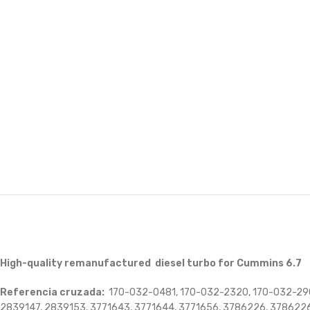
High-quality remanufactured diesel turbo for Cummins 6.7
Referencia cruzada:
170-032-0481, 170-032-2320, 170-032-29
2839147, 2839153, 3771643, 3771644, 3771656, 3786226, 37862