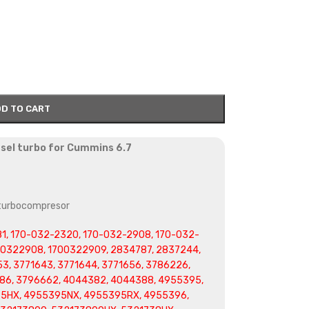
D TO CART
sel turbo for Cummins 6.7
 turbocompresor
1, 170-032-2320, 170-032-2908, 170-032-
00322908, 1700322909, 2834787, 2837244,
3, 3771643, 3771644, 3771656, 3786226,
786, 3796662, 4044382, 4044388, 4955395,
5HX, 4955395NX, 4955395RX, 4955396,