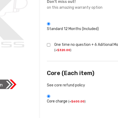
Don't miss out!
on this amazing warranty option
Standard 12 Months (Included)
One time no question + 6 Aditional M
(
+
$
320.00
)
Core (Each item)
See core refund policy
Core charge
(
+
$
600.00
)