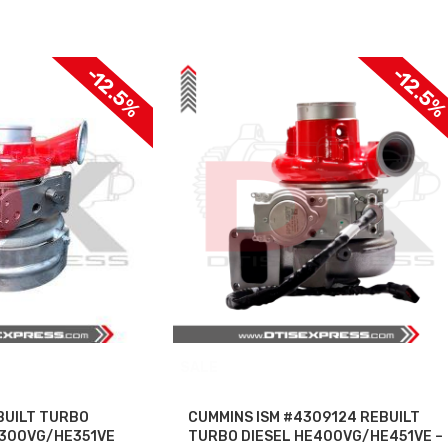
-12.5%
-12.5
SALE
BUILT TURBO
CUMMINS ISM #4309124 REBUILT
300VG/HE351VE
TURBO DIESEL HE400VG/HE451VE –