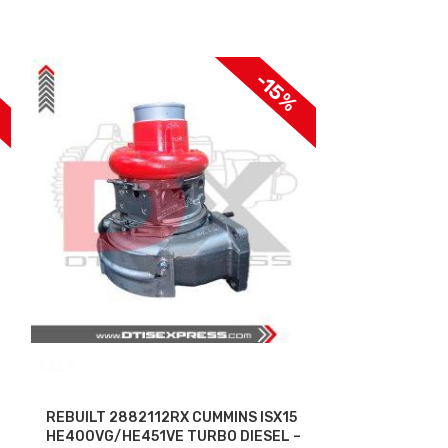
%
-15%
SALE
SALE
REBUILT 2882112RX CUMMINS ISX15
REBUILT 288
HE400VG/HE451VE TURBO DIESEL –
HE400VG/HE4