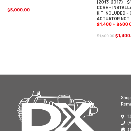
(2013-2017) – 
CORE – INSTAL
$
5,000.00
KIT INCLUDED –
ACTUATOR NOT
$1,400 + $600 
$
1,400
$
1,600.00
Shop 
Rema
1
(
s