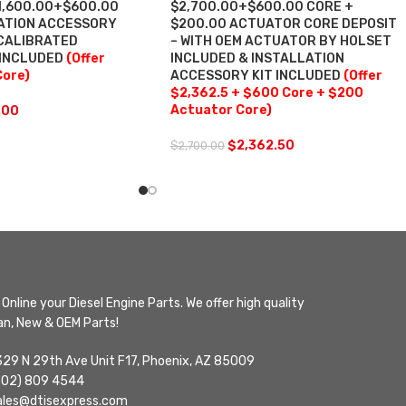
$1,600.00+$600.00
$2,700.00+$600.00 CORE +
LATION ACCESSORY
$200.00 ACTUATOR CORE DEPOSIT
 CALIBRATED
– WITH OEM ACTUATOR BY HOLSET
 INCLUDED
(Offer
INCLUDED & INSTALLATION
Core)
ACCESSORY KIT INCLUDED
(Offer
$2,362.5 + $600 Core + $200
Actuator Core)
.00
$
2,362.50
$
2,700.00
Online your Diesel Engine Parts. We offer high quality
n, New & OEM Parts!
329 N 29th Ave Unit F17, Phoenix, AZ 85009
602) 809 4544
ales@dtisexpress.com